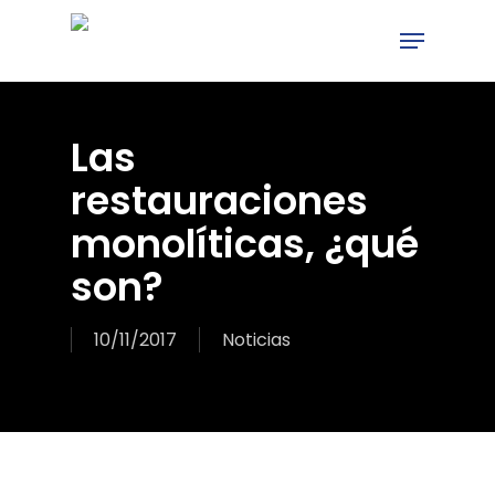
Skip
Menu
to
main
content
Las
restauraciones
monolíticas, ¿qué
son?
10/11/2017
Noticias