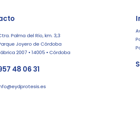
acto
I
A
Ctra. Palma del Río, km. 3,3
P
Parque Joyero de Córdoba
P
Fábrica 2007 • 14005 • Córdoba
S
957 48 06 31
info@eydprotesis.es