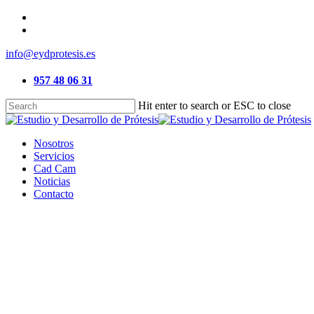
Skip
facebook
to
email
main
info@eydprotesis.es
content
957 48 06 31
Hit enter to search or ESC to close
Close
Search
Menu
Nosotros
Servicios
Cad Cam
Noticias
Contacto