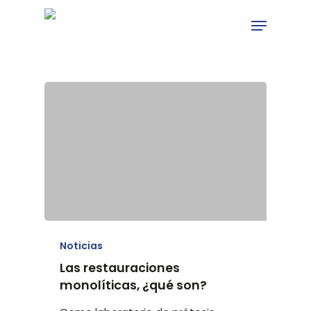
Skip
Menu
to
main
content
Noticias
Las restauraciones
monolíticas, ¿qué son?